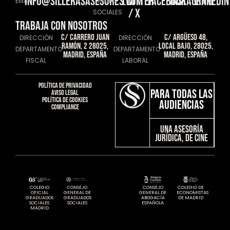
info@sillerasasesores.com
Twitter
Facebook
instagram
linkedin
EMAIL
REDES
/ X
SOCIALES
TRABAJA CON NOSOTROS
C/ Carrero Juan
C/ Argüeso 48,
DIRECCIÓN
DIRECCIÓN
Ramón, 2 28025,
Local Bajo, 28025,
DEPARTAMENTO
DEPARTAMENTO
Madrid, España
Madrid, España
FISCAL
LABORAL
Política de privacidad​
Para todas las
Aviso Legal​
Política de cookies​
audiencias
Compliance​
Una Asesoría
JURÍDICA, DE CINE
COLEGIO
CONSEJO
CONSEJO
COLEGIO DE
OFICIAL
GENERAL DE
GENERAL DE
ECONOMISTAS
GRADUADOS
GRADUADOS
ABOGACÍA
DE MADRID
SOCIALES
SOCIALES
ESPAÑOLA
MADRID