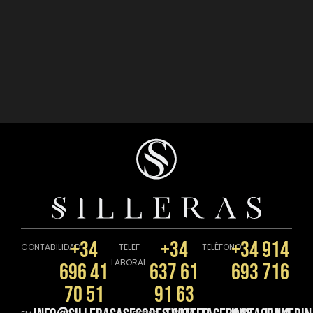
+34
+34
+34 914
CONTABILIDAD
TELEF
TELÉFONO
LABORAL
696 41
637 61
693 716
70 51
91 63