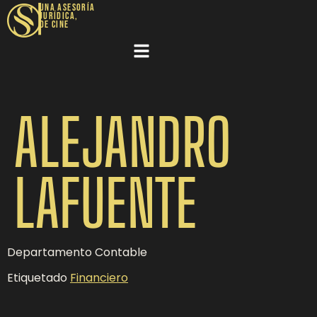
|
UNA ASESORÍA
JURÍDICA,
DE CINE​
ALEJANDRO
LAFUENTE
Departamento Contable
Etiquetado
Financiero