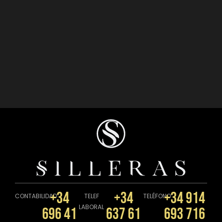
+34
+34
+34 914
CONTABILIDAD
TELEF
TELÉFONO
LABORAL
696 41
637 61
693 716