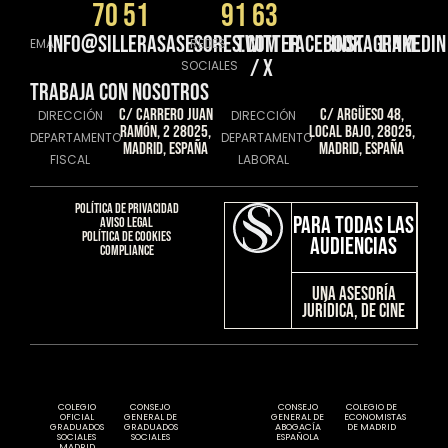
70 51
91 63
info@sillerasasesores.com
Twitter
Facebook
instagram
linkedin
EMAIL
REDES
/ X
SOCIALES
TRABAJA CON NOSOTROS
C/ Carrero Juan
C/ Argüeso 48,
DIRECCIÓN
DIRECCIÓN
Ramón, 2 28025,
Local Bajo, 28025,
DEPARTAMENTO
DEPARTAMENTO
Madrid, España
Madrid, España
FISCAL
LABORAL
Política de privacidad​
Para todas las
Aviso Legal​
Política de cookies​
audiencias
Compliance​
Una Asesoría
JURÍDICA, DE CINE
COLEGIO
CONSEJO
CONSEJO
COLEGIO DE
OFICIAL
GENERAL DE
GENERAL DE
ECONOMISTAS
GRADUADOS
GRADUADOS
ABOGACÍA
DE MADRID
SOCIALES
SOCIALES
ESPAÑOLA
MADRID