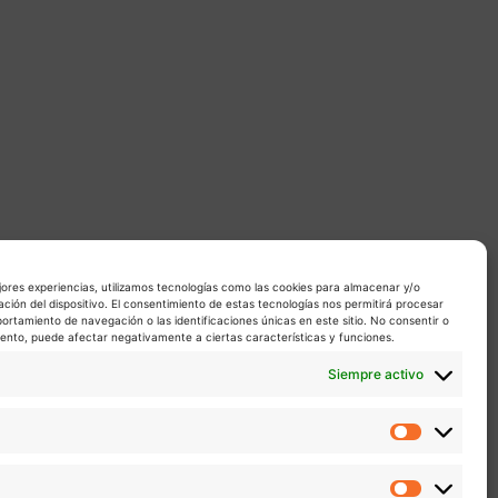
jores experiencias, utilizamos tecnologías como las cookies para almacenar y/o
ación del dispositivo. El consentimiento de estas tecnologías nos permitirá procesar
rtamiento de navegación o las identificaciones únicas en este sitio. No consentir o
miento, puede afectar negativamente a ciertas características y funciones.
Siempre activo
Estadíst
Marketin