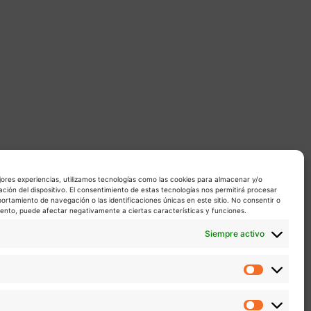
jores experiencias, utilizamos tecnologías como las cookies para almacenar y/o
ación del dispositivo. El consentimiento de estas tecnologías nos permitirá procesar
rtamiento de navegación o las identificaciones únicas en este sitio. No consentir o
miento, puede afectar negativamente a ciertas características y funciones.
Siempre activo
Estadíst
Marketin