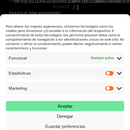
info@sillerasasesores.com
Twitter
Facebook
instagram
linkedin
EMAIL
REDES
/ X
SOCIALES
TRABAJA CON NOSOTROS
C/ Carrero Juan
C/ Argüeso 48,
DIRECCIÓN
DIRECCIÓN
Ramón, 2 28025,
Local Bajo, 28025,
Para ofrecer las mejores experiencias, utilizamos tecnologías como las
DEPARTAMENTO
DEPARTAMENTO
Madrid, España
Madrid, España
cookies para almacenar y/o acceder a la información del dispositivo. El
FISCAL
LABORAL
consentimiento de estas tecnologías nos permitirá procesar datos como el
comportamiento de navegación o las identificaciones únicas en este sitio. No
consentir o retirar el consentimiento, puede afectar negativamente a ciertas
Política de privacidad​
características y funciones.
Para todas las
Aviso Legal​
Política de cookies​
audiencias
Funcional
Siempre activo
Compliance​
Una Asesoría
Estadísticas
JURÍDICA, DE CINE
Marketing
Aceptar
COLEGIO
CONSEJO
CONSEJO
COLEGIO DE
OFICIAL
GENERAL DE
GENERAL DE
ECONOMISTAS
GRADUADOS
GRADUADOS
ABOGACÍA
DE MADRID
SOCIALES
SOCIALES
ESPAÑOLA
Denegar
MADRID
Guardar preferencias