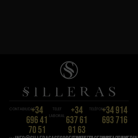
+34
+34
+34 914
CONTABILIDAD
TELEF
TELÉFONO
LABORAL
696 41
637 61
693 716
70 51
91 63