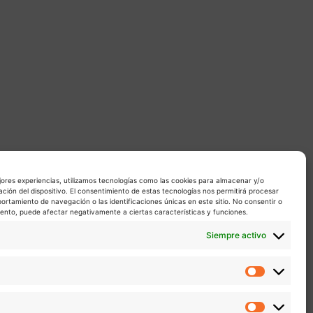
jores experiencias, utilizamos tecnologías como las cookies para almacenar y/o
ación del dispositivo. El consentimiento de estas tecnologías nos permitirá procesar
rtamiento de navegación o las identificaciones únicas en este sitio. No consentir o
miento, puede afectar negativamente a ciertas características y funciones.
Siempre activo
Estadíst
Marketin