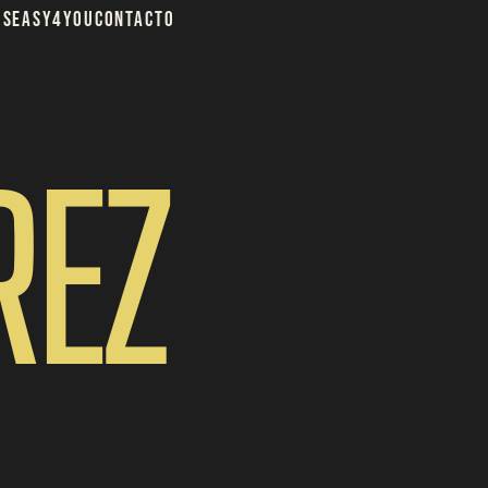
os
Easy4You
Contacto
REZ