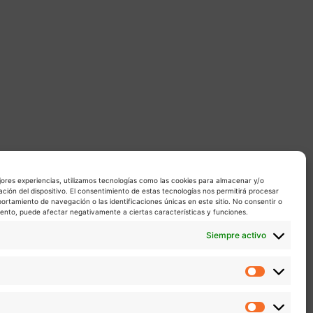
jores experiencias, utilizamos tecnologías como las cookies para almacenar y/o
ación del dispositivo. El consentimiento de estas tecnologías nos permitirá procesar
rtamiento de navegación o las identificaciones únicas en este sitio. No consentir o
miento, puede afectar negativamente a ciertas características y funciones.
Siempre activo
Estadíst
Marketin